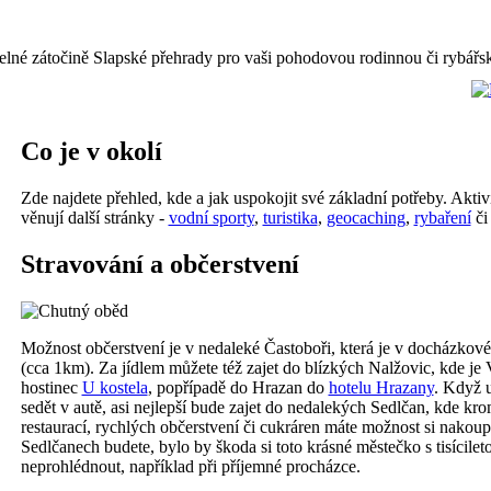
lné zátočině Slapské přehrady pro vaši pohodovou rodinnou či rybář
Co je v okolí
Zde najdete přehled, kde a jak uspokojit své základní potřeby. Aktiv
věnují další stránky -
vodní sporty
,
turistika
,
geocaching
,
rybaření
č
Stravování a občerstvení
Možnost občerstvení je v nedaleké Častoboři, která je v docházkové
(cca 1km). Za jídlem můžete též zajet do blízkých Nalžovic, kde je
hostinec
U kostela
, popřípadě do Hrazan do
hotelu Hrazany
. Když 
sedět v autě, asi nejlepší bude zajet do nedalekých Sedlčan, kde kr
restaurací, rychlých občerstvení či cukráren máte možnost si nakoup
Sedlčanech budete, bylo by škoda si toto krásné městečko s tisícileto
neprohlédnout, například při příjemné procházce.