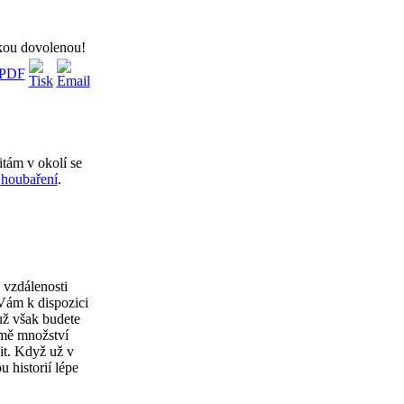
skou dovolenou!
itám v okolí se
i
houbaření
.
 vzdálenosti
 Vám k dispozici
už však budete
omě množství
it. Když už v
u historií lépe