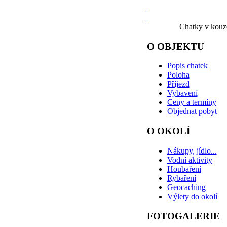
Chatky v kouze
O OBJEKTU
Popis chatek
Poloha
Příjezd
Vybavení
Ceny a termíny
Objednat pobyt
O OKOLÍ
Nákupy, jídlo...
Vodní aktivity
Houbaření
Rybaření
Geocaching
Výlety do okolí
FOTOGALERIE