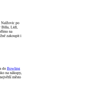
z Nalžovic po
Billa, Lidl,
přímo na
žné zakoupit i
ba do
Bowling
jako na nákupy,
 největší město