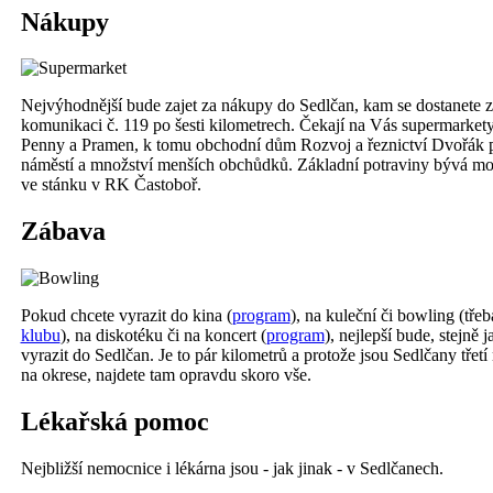
Nákupy
Nejvýhodnější bude zajet za nákupy do Sedlčan, kam se dostanete 
komunikaci č. 119 po šesti kilometrech. Čekají na Vás supermarkety 
Penny a Pramen, k tomu obchodní dům Rozvoj a řeznictví Dvořák 
náměstí a množství menších obchůdků. Základní potraviny bývá mo
ve stánku v RK Častoboř.
Zábava
Pokud chcete vyrazit do kina (
program
), na kuleční či bowling (tře
klubu
), na diskotéku či na koncert (
program
), nejlepší bude, stejně 
vyrazit do Sedlčan. Je to pár kilometrů a protože jsou Sedlčany třetí
na okrese, najdete tam opravdu skoro vše.
Lékařská pomoc
Nejbližší nemocnice i lékárna jsou - jak jinak - v Sedlčanech.