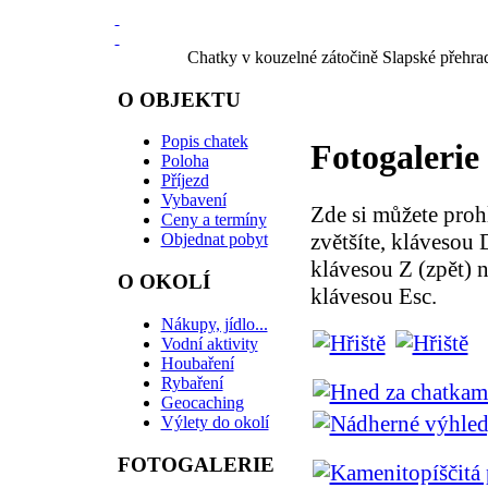
Chatky v kouzelné zátočině Slapské přehra
O OBJEKTU
Popis chatek
Fotogalerie 
Poloha
Příjezd
Vybavení
Zde si můžete proh
Ceny a termíny
zvětšíte, klávesou 
Objednat pobyt
klávesou Z (zpět) 
O OKOLÍ
klávesou Esc.
Nákupy, jídlo...
Vodní aktivity
Houbaření
Rybaření
Geocaching
Výlety do okolí
FOTOGALERIE