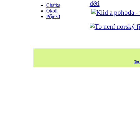
Chatka
Okolí
Příjezd
Tip